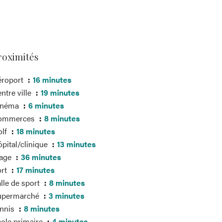
roximités
éroport
16 minutes
ntre ville
19 minutes
inéma
6 minutes
ommerces
8 minutes
olf
18 minutes
pital/clinique
13 minutes
lage
36 minutes
ort
17 minutes
lle de sport
8 minutes
upermarché
3 minutes
ennis
8 minutes
ole primaire
4 minutes