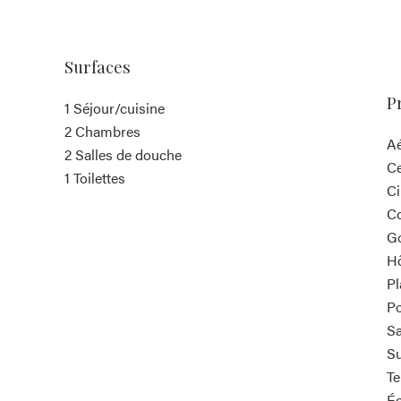
Surfaces
P
1 Séjour/cuisine
2 Chambres
A
2 Salles de douche
Ce
1 Toilettes
C
C
G
Hô
P
P
Sa
S
T
Éc