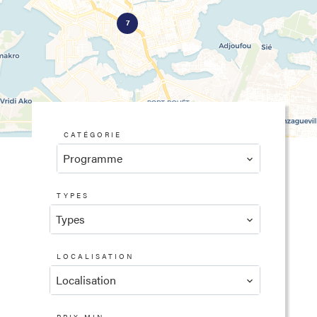
7
CATÉGORIE
Programme
TYPES
Types
LOCALISATION
Localisation