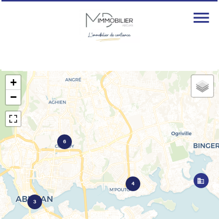
+
−
6
4
3