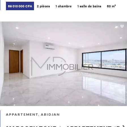
69 010 000 CFA
2 pièces
1 chambre
1 salle de bains
63 m²
APPARTEMENT, ABIDJAN