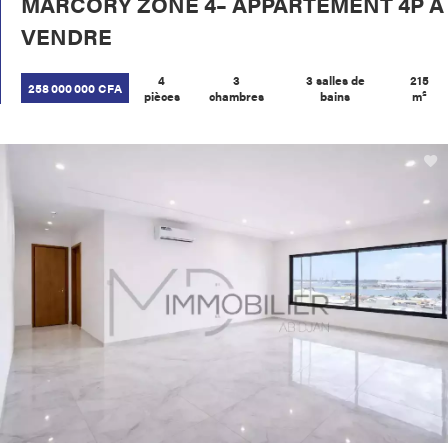
MARCORY ZONE 4– APPARTEMENT 4P À
VENDRE
4
3
3 salles de
215
258 000 000 CFA
pièces
chambres
bains
m²