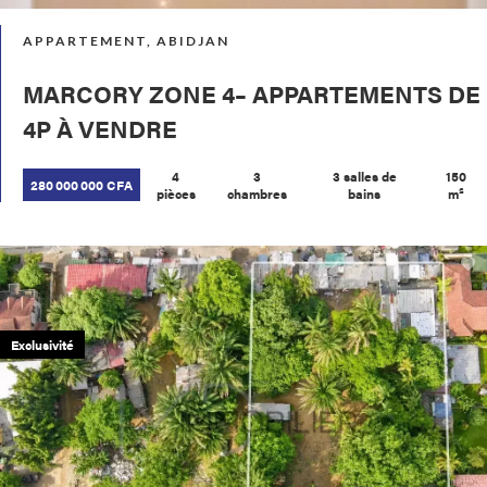
APPARTEMENT, ABIDJAN
MARCORY ZONE 4– APPARTEMENTS DE
4P À VENDRE
4
3
3 salles de
150
280 000 000 CFA
pièces
chambres
bains
m²
Exclusivité