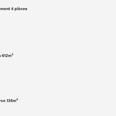
ment 4 pièces
n 612m²
ce 135m²