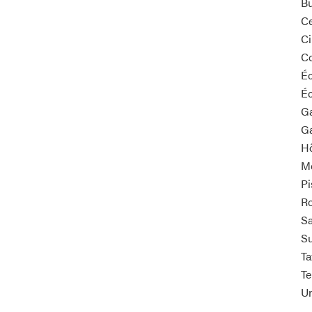
B
Ce
C
C
Éc
Éc
G
Ga
Hô
M
Pi
Ro
Sa
S
Ta
Te
Un