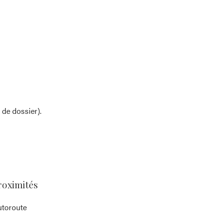
 de dossier).
roximités
toroute