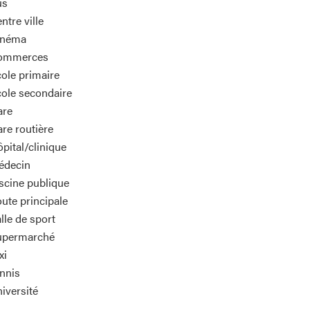
us
ntre ville
inéma
ommerces
ole primaire
ole secondaire
are
re routière
pital/clinique
édecin
scine publique
ute principale
lle de sport
upermarché
xi
nnis
iversité