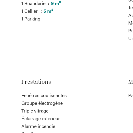
1 Buanderie
9 m²
Te
1 Cellier
5 m²
Au
1 Parking
M
B
Un
Prestations
M
Fenêtres coulissantes
Pa
Groupe électrogène
Triple vitrage
Éclairage extérieur
Alarme incendie