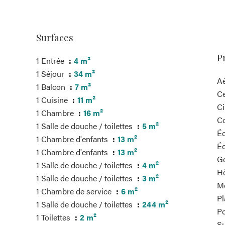
Surfaces
P
1 Entrée
4 m²
1 Séjour
34 m²
A
1 Balcon
7 m²
Ce
1 Cuisine
11 m²
C
1 Chambre
16 m²
C
1 Salle de douche / toilettes
5 m²
Éc
1 Chambre d'enfants
13 m²
Éc
1 Chambre d'enfants
13 m²
G
1 Salle de douche / toilettes
4 m²
Hô
1 Salle de douche / toilettes
3 m²
M
1 Chambre de service
6 m²
Pl
1 Salle de douche / toilettes
244 m²
Po
1 Toilettes
2 m²
S