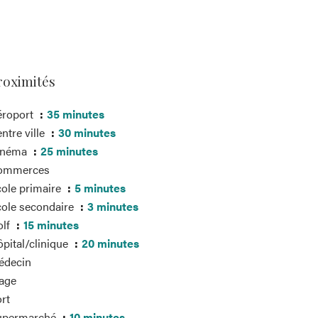
roximités
éroport
35 minutes
ntre ville
30 minutes
inéma
25 minutes
ommerces
ole primaire
5 minutes
ole secondaire
3 minutes
olf
15 minutes
pital/clinique
20 minutes
édecin
age
rt
upermarché
10 minutes