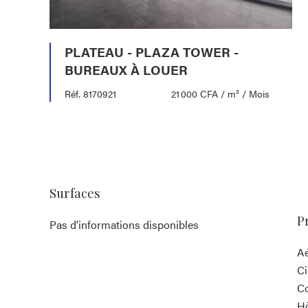
PLATEAU - PLAZA TOWER -
BUREAUX À LOUER
Réf. 8170921
21 000 CFA / m² / Mois
Surfaces
P
Pas d'informations disponibles
A
C
C
Hô