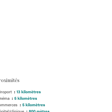
roximités
éroport
13 kilomètres
inéma
5 kilomètres
ommerces
5 kilomètres
pital/clinique
800 mètres