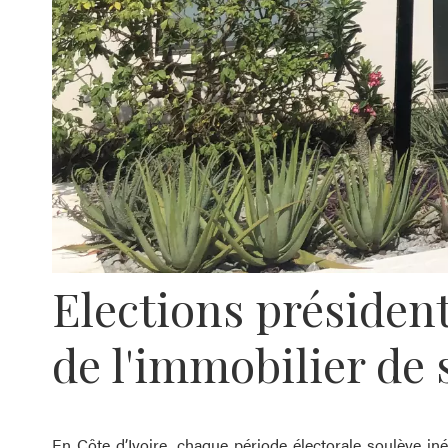
Elections président
de l'immobilier de 
En Côte d’Ivoire, chaque période électorale soulève i