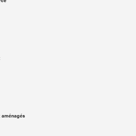
rce
x
x aménagés